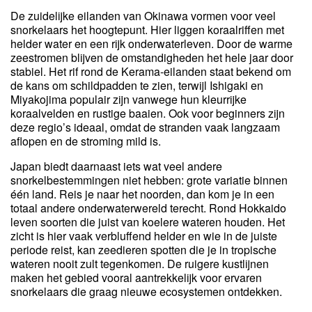
De zuidelijke eilanden van Okinawa vormen voor veel
snorkelaars het hoogtepunt. Hier liggen koraalriffen met
helder water en een rijk onderwaterleven. Door de warme
zeestromen blijven de omstandigheden het hele jaar door
stabiel. Het rif rond de Kerama-eilanden staat bekend om
de kans om schildpadden te zien, terwijl Ishigaki en
Miyakojima populair zijn vanwege hun kleurrijke
koraalvelden en rustige baaien. Ook voor beginners zijn
deze regio’s ideaal, omdat de stranden vaak langzaam
aflopen en de stroming mild is.
Japan biedt daarnaast iets wat veel andere
snorkelbestemmingen niet hebben: grote variatie binnen
één land. Reis je naar het noorden, dan kom je in een
totaal andere onderwaterwereld terecht. Rond Hokkaido
leven soorten die juist van koelere wateren houden. Het
zicht is hier vaak verbluffend helder en wie in de juiste
periode reist, kan zeedieren spotten die je in tropische
wateren nooit zult tegenkomen. De ruigere kustlijnen
maken het gebied vooral aantrekkelijk voor ervaren
snorkelaars die graag nieuwe ecosystemen ontdekken.