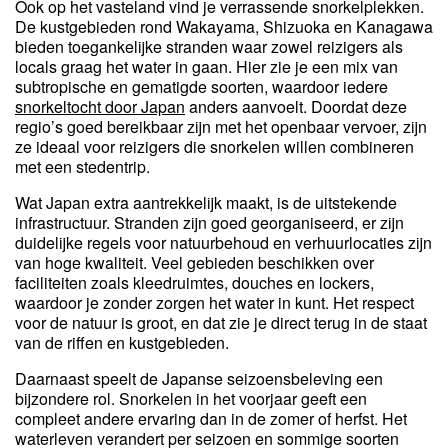
Ook op het vasteland vind je verrassende snorkelplekken.
De kustgebieden rond Wakayama, Shizuoka en Kanagawa
bieden toegankelijke stranden waar zowel reizigers als
locals graag het water in gaan. Hier zie je een mix van
subtropische en gematigde soorten, waardoor iedere
snorkeltocht door Japan
anders aanvoelt. Doordat deze
regio’s goed bereikbaar zijn met het openbaar vervoer, zijn
ze ideaal voor reizigers die snorkelen willen combineren
met een stedentrip.
Wat Japan extra aantrekkelijk maakt, is de uitstekende
infrastructuur. Stranden zijn goed georganiseerd, er zijn
duidelijke regels voor natuurbehoud en verhuurlocaties zijn
van hoge kwaliteit. Veel gebieden beschikken over
faciliteiten zoals kleedruimtes, douches en lockers,
waardoor je zonder zorgen het water in kunt. Het respect
voor de natuur is groot, en dat zie je direct terug in de staat
van de riffen en kustgebieden.
Daarnaast speelt de Japanse seizoensbeleving een
bijzondere rol. Snorkelen in het voorjaar geeft een
compleet andere ervaring dan in de zomer of herfst. Het
waterleven verandert per seizoen en sommige soorten